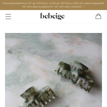
Versandkostenfrei in AT ab 100 Euro, in DE ab 150 Euro | Mit viel Liebe hergestellt,
mit viel Liebe ausgesucht, mit viel Liebe verpackt. ♡