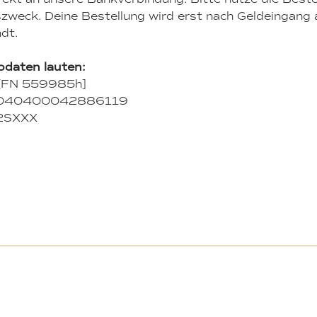
weck. Deine Bestellung wird erst nach Geldeingang
dt.
daten lauten:
 [FN 559985h]
2040400042886119
2SXXX