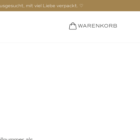
ausgesucht, mit viel Liebe verpackt. ♡
WARENKORB
ellnummer als