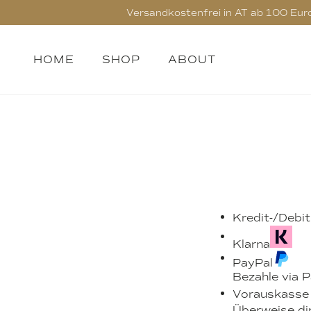
Versandkostenfrei in AT ab 100 Euro, 
HOME
SHOP
ABOUT
Kredit-/Debi
Klarna
PayPal
Bezahle via P
Vorauskasse
Überweise di