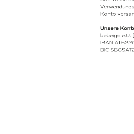
Verwendungsz
Konto versan
Unsere Konto
bebeige e.U.
IBAN AT52
BIC SBGSAT