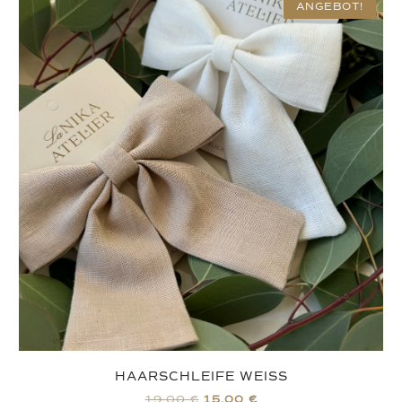
ANGEBOT!
HAARSCHLEIFE WEISS
19,00
€
15,00
€