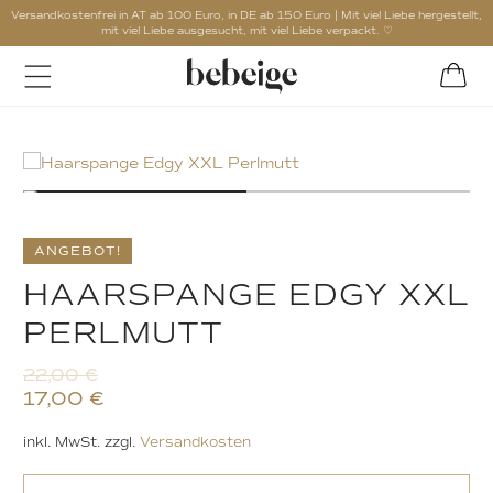
Versandkostenfrei in AT ab 100 Euro, in DE ab 150 Euro | Mit viel Liebe hergestellt,
mit viel Liebe ausgesucht, mit viel Liebe verpackt. ♡
ANGEBOT!
HAARSPANGE EDGY XXL
PERLMUTT
22,00
€
17,00
€
inkl. MwSt.
zzgl.
Versandkosten