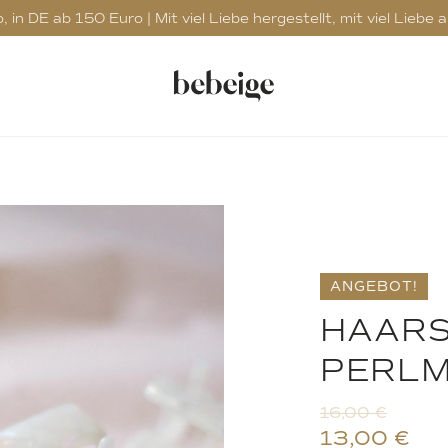
in DE ab 150 Euro | Mit viel Liebe hergestellt, mit viel Liebe 
ANGEBOT!
HAARS
PERL
16,00
€
13,00
€