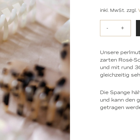
inkl. MwSt.
zzgl.
-
+
Unsere perlmu
zarten Rosé-Sc
und mit rund 3
gleichzeitig seh
Die Spange häl
und kann den g
getragen werd