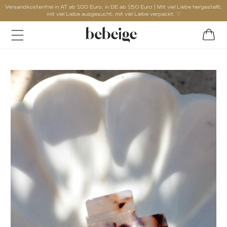
Versandkostenfrei in AT ab 100 Euro, in DE ab 150 Euro | Mit viel Liebe hergestellt,
mit viel Liebe ausgesucht, mit viel Liebe verpackt. ♡