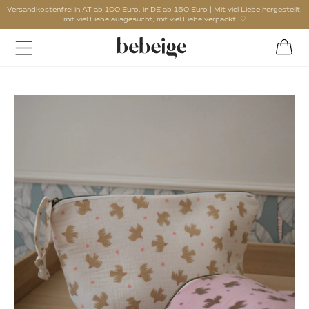
Versandkostenfrei in AT ab 100 Euro, in DE ab 150 Euro | Mit viel Liebe hergestellt,
mit viel Liebe ausgesucht, mit viel Liebe verpackt. ♡