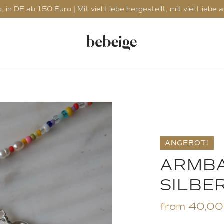
in DE ab 150 Euro | Mit viel Liebe hergestellt, mit viel Liebe 
ANGEBOT!
ARMBA
SILBE
from
40,0