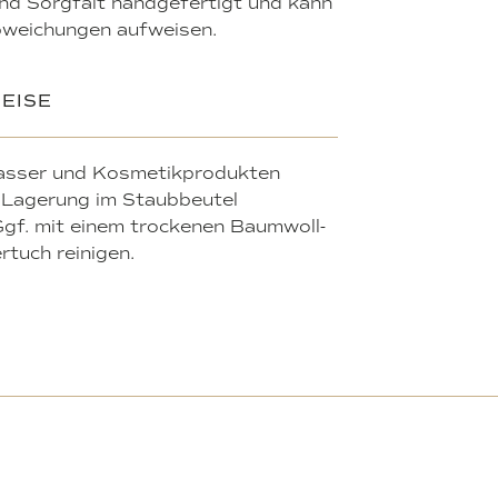
 und Sorgfalt handgefertigt und kann
bweichungen aufweisen.
EISE
asser und Kosmetikprodukten
 Lagerung im Staubbeutel
gf. mit einem trockenen Baumwoll-
rtuch reinigen.