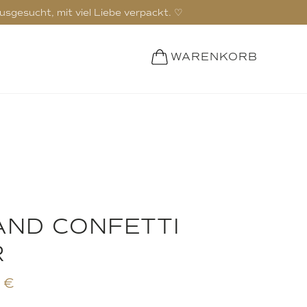
ausgesucht, mit viel Liebe verpackt. ♡
WARENKORB
ND CONFETTI
R
0
€